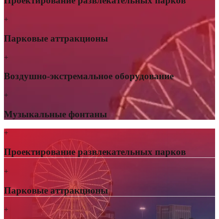
Проектирование развлекательных парков
+
Парковые аттракционы
+
Воздушно-экстремальное оборудование
+
Музыкальные фонтаны
+
Проектирование развлекательных парков
+
Парковые аттракционы
+